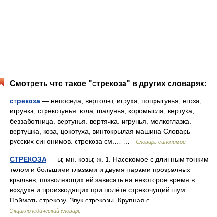
Смотреть что такое "стрекоза" в других словарях:
стрекоза
— непоседа, вертолет, игруха, попрыгунья, егоза,
игрунка, стрекотунья, юла, шалунья, коромысла, вертуха,
беззаботница, вертунья, вертячка, игрунья, мелкоглазка,
вертушка, коза, цокотуха, винтокрылая машина Словарь
русских синонимов. стрекоза см.… …
Словарь синонимов
СТРЕКОЗА
— ы; мн. козы; ж. 1. Насекомое с длинным тонким
телом и большими глазами и двумя парами прозрачных
крыльев, позволяющих ей зависать на некоторое время в
воздухе и производящих при полёте стрекочущий шум.
Поймать стрекозу. Звук стрекозы. Крупная с.… …
Энциклопедический словарь