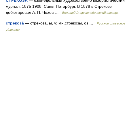
СТРЕКОЗА
— еженедельный художественно юмористический
журнал, 1875 1908, Санкт Петербург. В 1878 в Стрекозе
дебютировал А. П. Чехов …
Большой Энциклопедический словарь
стрекоза́
— стрекоза, ы, у; мн.стрекозы, оз …
Русское словесное
ударение