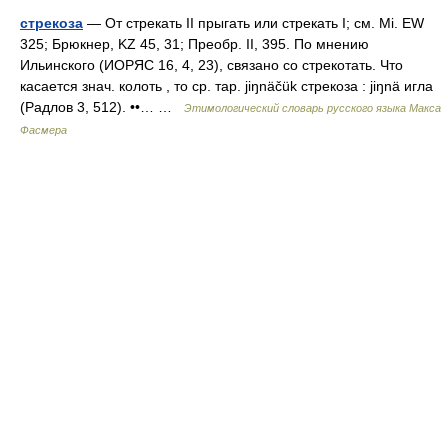
стрекоза
— От стрекать II прыгать или стрекать I; см. Мi. ЕW
325; Брюкнер, KZ 45, 31; Преобр. II, 395. По мнению
Ильинского (ИОРЯС 16, 4, 23), связано со стрекотать. Что
касается знач. колоть , то ср. тар. jiŋnäčük стрекоза : jiŋnä игла
(Радлов 3, 512). ••… …
Этимологический словарь русского языка Макса
Фасмера