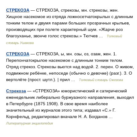
СТРЕКОЗА
— СТРЕКОЗА, стрекозы, мн. стрекозы, жен.
Хищное насекомое из отряда ложносетчатокрылых с длинным
тонким телом и двумя парами больших прозрачных крыльев,
производящих при полете характерный шум. «Жарче роз
благоуханье, звонче голос стрекозы.» Тютчев …
Толковый
словарь Ушакова
СТРЕКОЗА
— СТРЕКОЗА, ы, мн. озы, оз, озам, жен. 1.
Перепончатокрылое насекомое с длинным тонким телом.
Отряд стрекоз. Стрекозы вьются над водой. 2. перен. О живом,
подвижном ребёнке, непоседе (обычно о девочке) (разг.). 3. О
вертолёте (прост. шутл.). | прил …
Толковый словарь Ожегова
Стрекоза
— «СТРЕКОЗА» юмористический и сатирический
еженедельник либерально буржуазного направления, выходил
в Петербурге (1875 1908). В свое время наиболее
значительный из журналов этого типа; издавал «С.» Г.
Корнфельд, редактировал вначале Н. А. Богданов …
Литературная энциклопедия