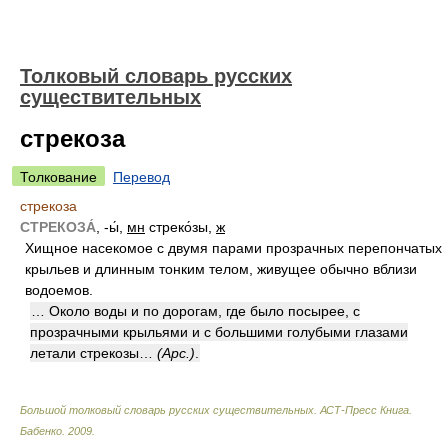
Толковый словарь русских
существительных
стрекоза
Толкование
Перевод
стрекоза
СТРЕКОЗА́
, -ы́,
мн
стреко́зы,
ж
Хищное насекомое с двумя парами прозрачных перепончатых
крыльев и длинным тонким телом, живущее обычно вблизи
водоемов.
… Около воды и по дорогам, где было посырее, с
прозрачными крыльями и с большими голубыми глазами
летали стрекозы…
(Арс.)
.
Большой толковый словарь русских существительных. АСТ-Пресс Книга
.
Бабенко
.
2009
.