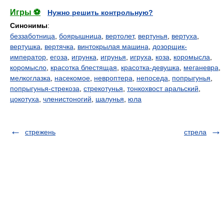
Игры ⚽
Нужно решить контрольную?
Синонимы
:
беззаботница
,
боярышница
,
вертолет
,
вертунья
,
вертуха
,
вертушка
,
вертячка
,
винтокрылая машина
,
дозорщик-
император
,
егоза
,
игрунка
,
игрунья
,
игруха
,
коза
,
коромысла
,
коромысло
,
красотка блестящая
,
красотка-девушка
,
меганевра
,
мелкоглазка
,
насекомое
,
невроптера
,
непоседа
,
попрыгунья
,
попрыгунья-стрекоза
,
стрекотунья
,
тонкохвост аральский
,
цокотуха
,
членистоногий
,
шалунья
,
юла
стрежень
стрела