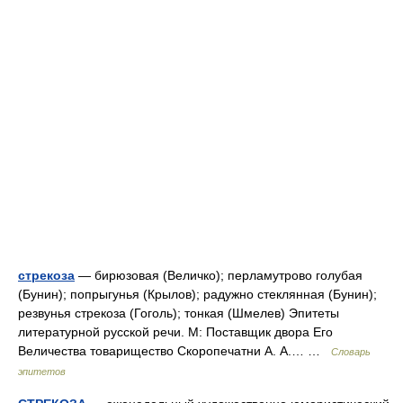
стрекоза
— бирюзовая (Величко); перламутрово голубая
(Бунин); попрыгунья (Крылов); радужно стеклянная (Бунин);
резвунья стрекоза (Гоголь); тонкая (Шмелев) Эпитеты
литературной русской речи. М: Поставщик двора Его
Величества товарищество Скоропечатни А. А.… …
Словарь
эпитетов