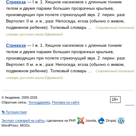
Стрекоза
— I ж. 1. Хищное насекомое с длинным тонким
телом и двумя парами больших прозрачных крыльев,
производящих при полете стрекочущий звук. 2. перен. разг.
Вертолет. II м. и ж.; разг. Непоседа, егоза (обычно о живом,
подвижном ребенке). Толковый словарь …
Современный толковый
словарь русского языка Ефремовой
Стрекоза
— I ж. 1. Хищное насекомое с длинным тонким
телом и двумя парами больших прозрачных крыльев,
производящих при полете стрекочущий звук. 2. перен. разг.
Вертолет. II м. и ж.; разг. Непоседа, егоза (обычно о живом,
подвижном ребенке). Толковый словарь …
Современный толковый
словарь русского языка Ефремовой
© Академик, 2000-2026
18+
Обратная связь:
Техподдержка
,
Реклама на сайте
👣 Путешествия
Экспорт словарей на сайты
, сделанные на PHP,
Joomla,
Drupal,
WordPress, MODx.